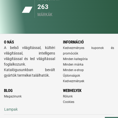
263
MÁRKÁK
O NÁS
INFORMÁCIÓ
A belső világítással, kültéri
Kedvezményes kuponok és
világítással, intelligens
promóciók
világítással és led világítással
Minden kategória
foglalkozunk.
Minden márka
Katalógusunkban bevált
Minden e-shop
gyártók termékei találhatók.
Újdonságok
Kedvezmények
BLOG
WEBHELYEK
Magazinunk
Rólunk
Cookies
Lampak