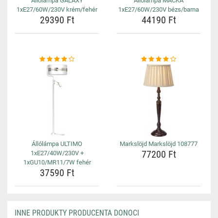
Állólámpa GALAXY
Állólámpa MACKA
1xE27/60W/230V krém/fehér
1xE27/60W/230V bézs/barna
29390 Ft
44190 Ft
Állólámpa ULTIMO
Markslöjd Markslöjd 108777
77200 Ft
1xE27/40W/230V +
1xGU10/MR11/7W fehér
37590 Ft
INNE PRODUKTY PRODUCENTA DONOCI