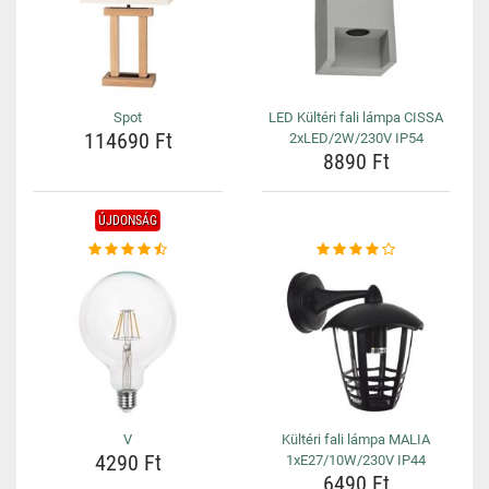
Spot
LED Kültéri fali lámpa CISSA
114690 Ft
2xLED/2W/230V IP54
8890 Ft
ÚJDONSÁG
V
Kültéri fali lámpa MALIA
4290 Ft
1xE27/10W/230V IP44
6490 Ft